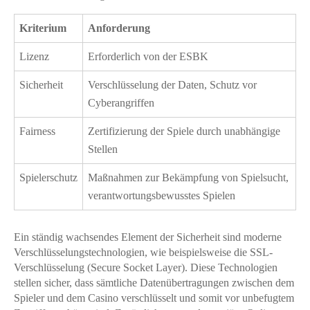
Kriterium
Anforderung
Lizenz
Erforderlich von der ESBK
Sicherheit
Verschlüsselung der Daten, Schutz vor
Cyberangriffen
Fairness
Zertifizierung der Spiele durch unabhängige
Stellen
Spielerschutz
Maßnahmen zur Bekämpfung von Spielsucht,
verantwortungsbewusstes Spielen
Ein ständig wachsendes Element der Sicherheit sind moderne
Verschlüsselungstechnologien, wie beispielsweise die SSL-
Verschlüsselung (Secure Socket Layer). Diese Technologien
stellen sicher, dass sämtliche Datenübertragungen zwischen dem
Spieler und dem Casino verschlüsselt und somit vor unbefugtem