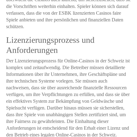
die Vorschriften weiterhin einhalten. Spieler können sich darauf
verlassen, dass die von der ESBK lizenzierten Casinos faire
Spiele anbieten und ihre persönlichen und finanziellen Daten
schützen.
Lizenzierungsprozess und
Anforderungen
Der Lizenzierungsprozess für Online-Casinos in der Schweiz ist
komplex und zeitaufwendig. Die Betreiber müssen detaillierte
Informationen über ihr Unternehmen, ihre Geschäftspläne und
ihre technischen Systeme vorlegen. Sie müssen auch
nachweisen, dass sie über ausreichende finanzielle Ressourcen
verfügen, um ihre Verpflichtungen zu erfüllen, und dass sie über
ein effektives System zur Bekämpfung von Geldwäsche und
Spielsucht verfügen. Darüber hinaus müssen sie sicherstellen,
dass ihre Spiele von unabhängigen Stellen zertifiziert sind, um
ihre Fairness zu gewährleisten. Die Einhaltung dieser
Anforderungen ist entscheidend für den Erhalt einer Lizenz und
den Betrieb eines legalen Online-Casinos in der Schweiz.