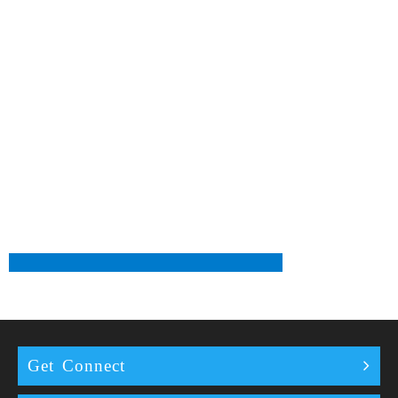
Get Connect