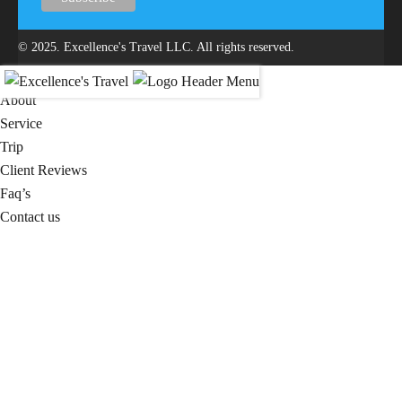
© 2025. Excellence's Travel LLC. All rights reserved.
Home
About
Service
Trip
Client Reviews
Faq’s
Contact us