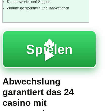
Kundenservice und Support
Zukunftsperspektiven und Innovationen
🔥
Spielen
▶️
Abwechslung
garantiert das 24
casino mit