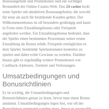
Bonusangebote und Promotionen sind ein wichtiger
Bestandteil der Online-Casino-Welt. Das
24 casino
lockt
seine Spieler mit attraktiven Bonusangeboten, die sowohl
für neue als auch für bestehende Kunden gelten. Der
Willkommensbonus ist oft besonders großzügig und kann
in Form eines Einzahlungsbonus oder Freispiele
angeboten werden. Ein Einzahlungsbonus bedeutet, dass
der Spieler einen bestimmten Prozentsatz seiner ersten
Einzahlung als Bonus erhält. Freispiele ermöglichen es
dem Spieler, bestimmte Spielautomaten kostenlos zu
spielen und dabei echte Gewinne zu erzielen. Darüber
hinaus gibt es regelmäßig weitere Promotionen wie
Cashback-Aktionen, Turniere und Verlosungen.
Umsatzbedingungen und
Bonusrichtlinien
Es ist wichtig, die Umsatzbedingungen und
Bonusrichtlinien genau zu lesen, bevor man einen Bonus
annimmt. Umsatzbedingungen legen fest, wie oft der
Bonusbetrag umgesetzt werden muss, bevor er ausgezahlt