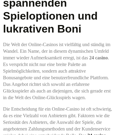
spannenden
Spieloptionen und
lukrativen Boni
Die Welt der Online-Casinos ist vielfältig und ständig im
Wandel. Ein Name, der in diesem dynamischen Umfeld
immer wieder Aufmerksamkeit erregt, ist das
24 casino
.
Es verspricht nicht nur eine breite Palette an
Spielmöglichkeiten, sondern auch attraktive
Bonusangebote und eine benutzerfreundliche Plattform.
Das Angebot richtet sich sowohl an erfahrene
Glücksspieler als auch an diejenigen, die sich gerade erst
in die Welt des Online-Glücksspiels wagen.
Die Entscheidung für ein Online-Casino ist oft schwierig,
da es eine Vielzahl von Anbietern gibt. Faktoren wie die
Seriosität des Anbieters, die Auswahl der Spiele, die
angebotenen Zahlungsmethoden und der Kundenservice