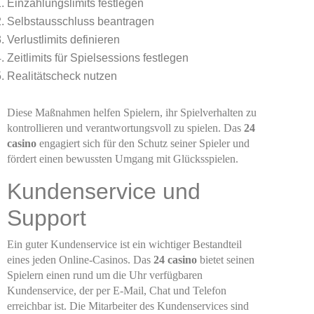
Einzahlungslimits festlegen
Selbstausschluss beantragen
Verlustlimits definieren
Zeitlimits für Spielsessions festlegen
Realitätscheck nutzen
Diese Maßnahmen helfen Spielern, ihr Spielverhalten zu
kontrollieren und verantwortungsvoll zu spielen. Das
24
casino
engagiert sich für den Schutz seiner Spieler und
fördert einen bewussten Umgang mit Glücksspielen.
Kundenservice und
Support
Ein guter Kundenservice ist ein wichtiger Bestandteil
eines jeden Online-Casinos. Das
24 casino
bietet seinen
Spielern einen rund um die Uhr verfügbaren
Kundenservice, der per E-Mail, Chat und Telefon
erreichbar ist. Die Mitarbeiter des Kundenservices sind