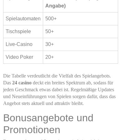
Angabe)
Spielautomaten
500+
Tischspiele
50+
Live-Casino
30+
Video Poker
20+
Die Tabelle verdeutlicht die Vielfalt des Spielangebots.
Das
24 casino
deckt ein breites Spektrum ab, sodass für
jeden Geschmack etwas dabei ist. Regelmäßige Updates
und Neueinführungen von Spielen sorgen dafür, dass das
Angebot stets aktuell und attraktiv bleibt.
Bonusangebote und
Promotionen