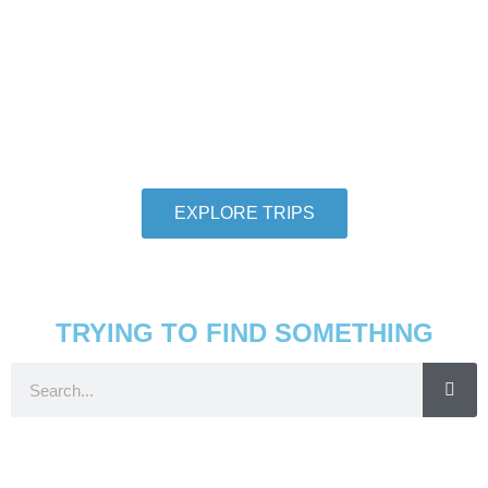
Hang With Us
We want individuals who love to travel to
thoroughly love travel to take adventures with us.
So let us help you check another destination off
your travel bucket list.
EXPLORE TRIPS
TRYING TO FIND SOMETHING